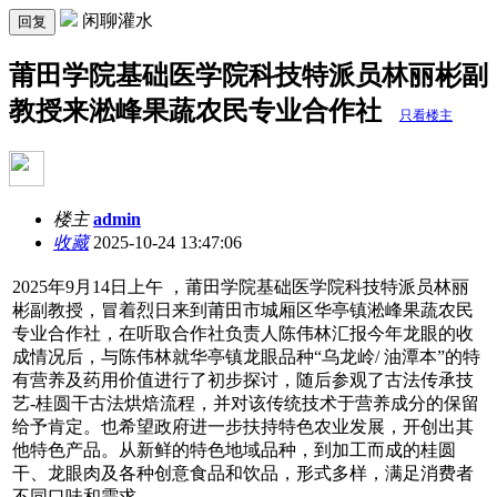
闲聊灌水
回复
莆田学院基础医学院科技特派员林丽彬副
教授来淞峰果蔬农民专业合作社
只看楼主
楼主
admin
收藏
2025-10-24 13:47:06
2025年9月14日上午 ，莆田学院基础医学院科技特派员林丽
彬副教授，冒着烈日来到莆田市城厢区华亭镇淞峰果蔬农民
专业合作社，在听取合作社负责人陈伟林汇报今年龙眼的收
成情况后，与陈伟林就华亭镇龙眼品种“乌龙岭/ 油潭本”的特
有营养及药用价值进行了初步探讨，随后参观了古法传承技
艺-桂圆干古法烘焙流程，并对该传统技术于营养成分的保留
给予肯定。也希望政府进一步扶持特色农业发展，开创出其
他特色产品。从新鲜的特色地域品种，到加工而成的桂圆
干、龙眼肉及各种创意食品和饮品，形式多样，满足消费者
不同口味和需求。