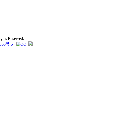
hts Reserved.
360号-5
)