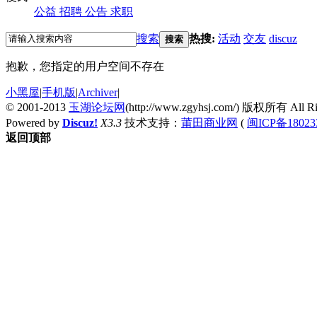
公益
招聘
公告
求职
搜索
热搜:
活动
交友
discuz
搜索
抱歉，您指定的用户空间不存在
小黑屋
|
手机版
|
Archiver
|
© 2001-2013
玉湖论坛网
(http://www.zgyhsj.com/) 版权所有 All Rig
Powered by
Discuz!
X3.3
技术支持：
莆田商业网
(
闽ICP备18023
返回顶部