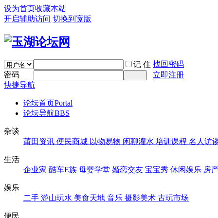
设为首页
收藏本站
开启辅助访问
切换到宽版
找回密码
记 住
密码
立即注册
快捷导航
论坛首页
Portal
论坛导航
BBS
杂谈
莆田资讯
便民商城
以物易物
闲聊灌水
培训课程
名人访
生活
企业家
酷车E族
母婴学堂
婚恋交友
宝宝秀
休闲娱乐
房
娱乐
二手
游山玩水
美食天地
音乐
摄影美术
古玩市场
便民