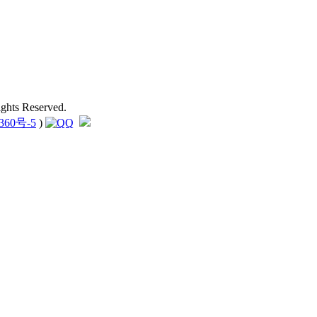
hts Reserved.
360号-5
)