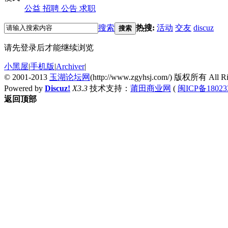
公益
招聘
公告
求职
搜索
热搜:
活动
交友
discuz
搜索
请先登录后才能继续浏览
小黑屋
|
手机版
|
Archiver
|
© 2001-2013
玉湖论坛网
(http://www.zgyhsj.com/) 版权所有 All Rig
Powered by
Discuz!
X3.3
技术支持：
莆田商业网
(
闽ICP备18023
返回顶部