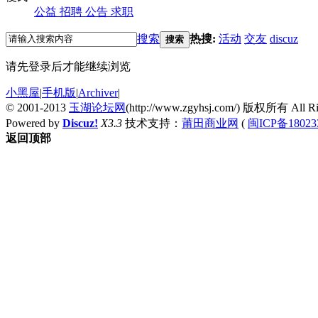
公益
招聘
公告
求职
搜索
热搜:
活动
交友
discuz
搜索
请先登录后才能继续浏览
小黑屋
|
手机版
|
Archiver
|
© 2001-2013
玉湖论坛网
(http://www.zgyhsj.com/) 版权所有 All Rig
Powered by
Discuz!
X3.3
技术支持：
莆田商业网
(
闽ICP备18023
返回顶部