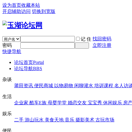
设为首页
收藏本站
开启辅助访问
切换到宽版
找回密码
记 住
密码
立即注册
快捷导航
论坛首页
Portal
论坛导航
BBS
杂谈
莆田资讯
便民商城
以物易物
闲聊灌水
培训课程
名人访
生活
企业家
酷车E族
母婴学堂
婚恋交友
宝宝秀
休闲娱乐
房
娱乐
二手
游山玩水
美食天地
音乐
摄影美术
古玩市场
便民