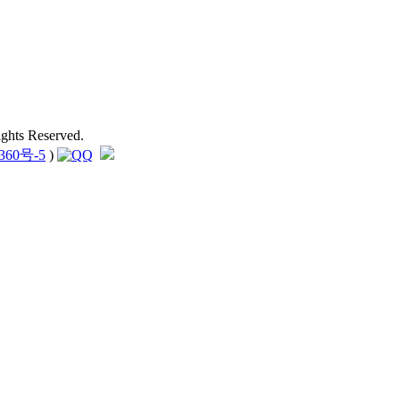
hts Reserved.
360号-5
)