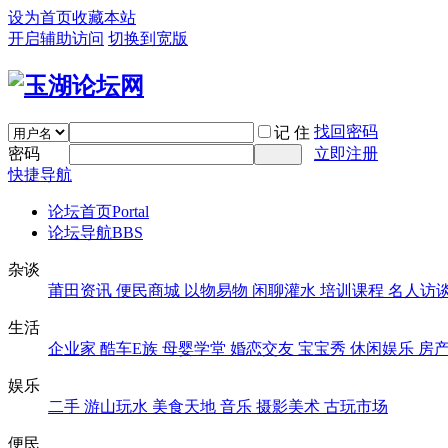
设为首页
收藏本站
开启辅助访问
切换到宽版
找回密码
记 住
密码
立即注册
快捷导航
论坛首页
Portal
论坛导航
BBS
杂谈
莆田资讯
便民商城
以物易物
闲聊灌水
培训课程
名人访
生活
企业家
酷车E族
母婴学堂
婚恋交友
宝宝秀
休闲娱乐
房
娱乐
二手
游山玩水
美食天地
音乐
摄影美术
古玩市场
便民