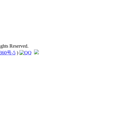
hts Reserved.
360号-5
)