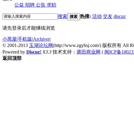
公益
招聘
公告
求职
搜索
热搜:
活动
交友
discuz
搜索
请先登录后才能继续浏览
小黑屋
|
手机版
|
Archiver
|
© 2001-2013
玉湖论坛网
(http://www.zgyhsj.com/) 版权所有 All Rig
Powered by
Discuz!
X3.3
技术支持：
莆田商业网
(
闽ICP备18023
返回顶部