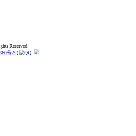
hts Reserved.
360号-5
)