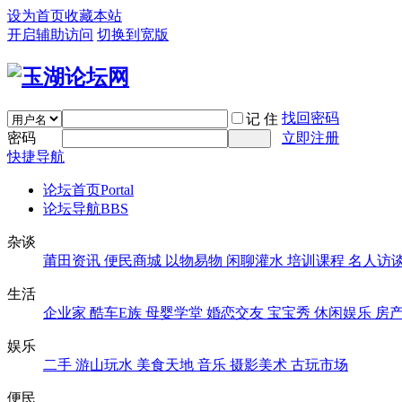
设为首页
收藏本站
开启辅助访问
切换到宽版
找回密码
记 住
密码
立即注册
快捷导航
论坛首页
Portal
论坛导航
BBS
杂谈
莆田资讯
便民商城
以物易物
闲聊灌水
培训课程
名人访
生活
企业家
酷车E族
母婴学堂
婚恋交友
宝宝秀
休闲娱乐
房
娱乐
二手
游山玩水
美食天地
音乐
摄影美术
古玩市场
便民