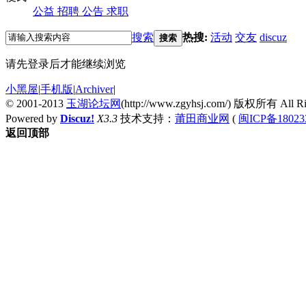
公益
招聘
公告
求职
搜索
热搜:
活动
交友
discuz
搜索
请先登录后才能继续浏览
小黑屋
|
手机版
|
Archiver
|
© 2001-2013
玉湖论坛网
(http://www.zgyhsj.com/) 版权所有 All Rig
Powered by
Discuz!
X3.3
技术支持：
莆田商业网
(
闽ICP备18023
返回顶部