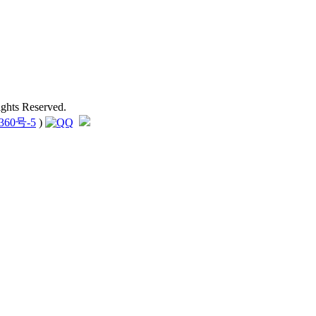
hts Reserved.
360号-5
)