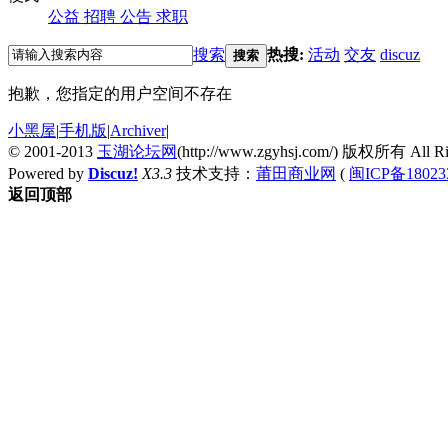
公益
招聘
公告
求职
搜索
热搜:
活动
交友
discuz
搜索
抱歉，您指定的用户空间不存在
小黑屋
|
手机版
|
Archiver
|
© 2001-2013
玉湖论坛网
(http://www.zgyhsj.com/) 版权所有 All Rig
Powered by
Discuz!
X3.3
技术支持：
莆田商业网
(
闽ICP备18023
返回顶部