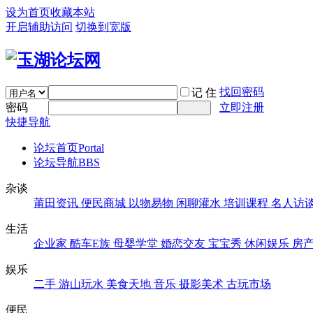
设为首页
收藏本站
开启辅助访问
切换到宽版
找回密码
记 住
密码
立即注册
快捷导航
论坛首页
Portal
论坛导航
BBS
杂谈
莆田资讯
便民商城
以物易物
闲聊灌水
培训课程
名人访
生活
企业家
酷车E族
母婴学堂
婚恋交友
宝宝秀
休闲娱乐
房
娱乐
二手
游山玩水
美食天地
音乐
摄影美术
古玩市场
便民