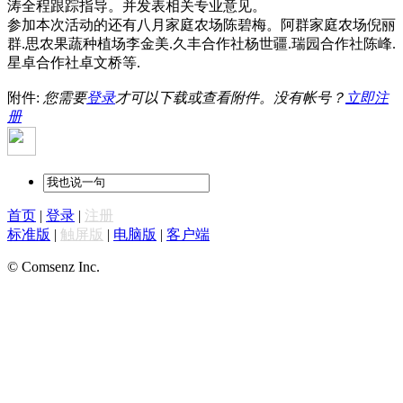
涛全程跟踪指导。并发表相关专业意见。
参加本次活动的还有八月家庭农场陈碧梅。阿群家庭农场倪丽
群
.思农果蔬种植场李金美.久丰合作社杨世疆.瑞园合作社陈峰.
星卓合作社卓文桥等.
附件:
您需要
登录
才可以下载或查看附件。没有帐号？
立即注
册
首页
|
登录
|
注册
标准版
|
触屏版
|
电脑版
|
客户端
© Comsenz Inc.