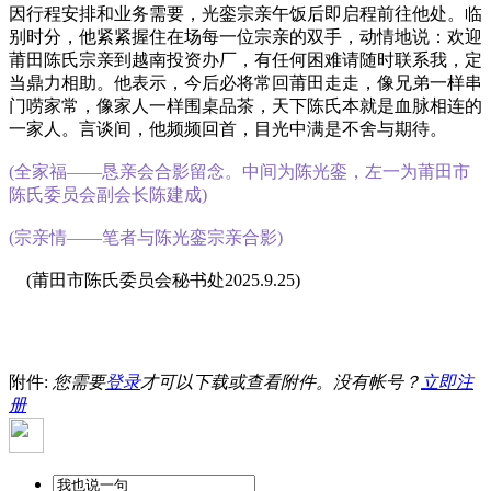
因行程安排和业务需要，光銮宗亲午饭后即启程前往他处。临
别时分，他紧紧握住在场每一位宗亲的双手，动情地说：欢迎
莆田陈氏宗亲到越南投资办厂，有任何困难请随时联系我，定
当鼎力相助。他表示，今后必将常回莆田走走，像兄弟一样串
门唠家常，像家人一样围桌品茶，天下陈氏本就是血脉相连的
一家人。言谈间，他频频回首，目光中满是不舍与期待。
(全家福——恳亲会合影留念。中间为陈光銮，左一为莆田市
陈氏委员会副会长陈建成)
(宗亲情——笔者与陈光銮宗亲合影)
(莆田市陈氏委员会秘书处2025.9.25)
附件:
您需要
登录
才可以下载或查看附件。没有帐号？
立即注
册