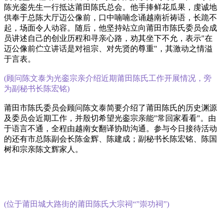
陈光銮先生一行抵达莆田陈氏总会。他手捧鲜花瓜果，虔诚地
供奉于总陈大厅迈公像前，口中喃喃念诵越南祈祷语，长跪不
起，场面令人动容。随后，他坚持站立向莆田市陈氏委员会成
员讲述自己的创业历程和寻亲心路，劝其坐下不允，表示"在
迈公像前伫立讲话是对祖宗、对先贤的尊重"，其激动之情溢
于言表。
(顾问陈文泰为光銮宗亲介绍近期莆田陈氏工作开展情况，旁
为副秘书长陈宏铭)
莆田市陈氏委员会顾问陈文泰简要介绍了莆田陈氏的历史渊源
及委员会近期工作，并殷切希望光銮宗亲能"常回家看看"。由
于语言不通，全程由越南女翻译协助沟通。
参与今日接待活动
的还有市总陈副会长陈金辉、陈建成；副秘书长陈宏铭、陈国
树和宗亲陈文辉家人。
(位于莆田城大路街的莆田陈氏大宗祠“”崇功祠”)