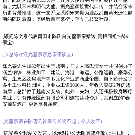
祖。陈氏为越南第二大姓，其族人多自中国不同朝代迁居越
南，尤以宋末和明代为盛。据光銮家族世代口传，并结合宋末
历史背景推测，这一支系应系南宋末期为避战乱自莆田迁往越
南的陈氏后裔，历经数百年繁衍，至今已枝繁叶茂。
(顾问陈文泰代表莆田市陈氏向光銮宗亲赠送“同根同祖”书法
墨宝)
(市总陈欢迎光銮宗亲恳亲座谈会)
陈光銮先生1962年出生于越南，与夫人高氏清女士共同创办了
涵盖钢铁、林业加工、建筑、海港、海运、公路运输、豪华公
寓、生态区及房地产等多元化产业的商业帝国。旗下还开发了
多个工业科技园区，企业员工逾3000人，年收入突破2万亿越
南盾，总部位于越南义安省。此外，夫妇二人还积极投身医疗
事业，拥有传统医药有限公司和连锁莲花诊所，其创立的"春
安葡萄酒厂"更是享誉越南。
(光銮宗亲在陈迈公神像前长跪不起，令人动容)
(陈光銮全程站立发言，以示对迈公无限真挚尊敬)上午11时，