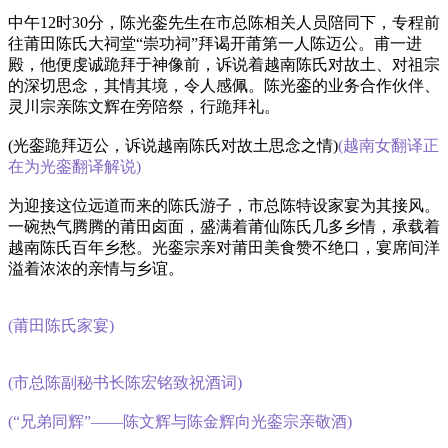
中午12时30分，陈光銮先生在市总陈相关人员陪同下，专程前
往莆田陈氏大祠堂“崇功祠”拜谒开莆第一人陈迈公。甫一进
殿，他便虔诚跪拜于神像前，诉说着越南陈氏对故土、对祖宗
的深切思念，其情其境，令人感佩。陈光銮的业务合作伙伴、
灵川宗亲陈文辉在旁陪祭，行跪拜礼。
(光銮跪拜迈公，诉说越南陈氏对故土思念之情)
(越南女翻译正
在为光銮翻译解说)
为迎接这位远道而来的陈氏游子，市总陈特设家宴为其接风。
一碗热气腾腾的莆田卤面，盛满着莆仙陈氏几多乡情，承载着
越南陈氏百年乡愁。光銮宗亲对莆田美食赞不绝口，宴席间洋
溢着浓浓的亲情与乡谊。
(莆田陈氏家宴)
(市总陈副秘书长陈宏铭致祝酒词)
(“兄弟同辉”——陈文辉与陈金辉向光銮宗亲敬酒)