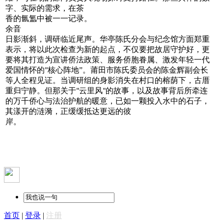
字、实际的需求，在茶
香的氤氲中被一一记录。
余音
日影渐斜，调研临近尾声。华亭陈氏分会与纪念馆方面郑重
表示，将以此次检查为新的起点，不仅要把故居守护好，更
要将其打造为宣讲侨法政策、服务侨胞眷属、激发年轻一代
爱国情怀的
核心阵地”。莆田市陈氏委员会的陈金辉副会长
"
等人全程见证。当调研组的身影消失在村口的榕荫下，古厝
重归宁静。但那关于
云里风
的故事，以及故事背后所牵连
"
"
的万千侨心与法治护航的暖意，已如一颗投入水中的石子，
其漾开的涟漪，正缓缓抵达更远的彼
岸。
首页
|
登录
|
注册