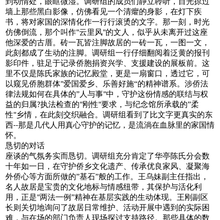
到动情处，眼眶微湿。调研组的成员们静立聆听，目光掠过
墙上那些黑白影像，仿佛看见一个清癯的身影，在灯下疾
书，将对家国的深情化作一行行滚烫的文字。那一刻，时光
仿佛倒流，那个叫作
云里风
的文人，似乎从未离开过这座
"
"
他深爱的古厝。砖一瓦皆注脚故居的一砖一瓦，一图一文，
此刻都成了生动的注脚。调研组一行仔细翻阅着泛黄的报刊
影印件，驻足于记录侨胞捐资兴学、支援建设的展板前。这
里不仅是陈氏家族的记忆殿堂，更是一扇窗口，透过它，可
以窥见侨胞群体
爱国爱乡、乐善好施“的精神谱系。涉侨法
"
律法规如何在具体的”人与事
中，守护这份情感的联结与权
"
益的归属
执法检查的
刚性
要求，与纪念馆所承载的”柔
?
"
"
性
乡情，在此刻交织融合。调研组看到了比文字更真实的东
"
西
那是几代人用真心守护的记忆，是流淌在血脉里的家国情
--
怀。
恳切的对话
座谈的气氛务实而恳切。调研组充分肯定了华亭陈氏分会数
十年如一日，在守护侨乡文化遗产、传承优良家风、凝聚海
外侨心等方面所做的
”基石”般的工作。王乌妹副主任指出，
名人故居是宝贵的文化地标与情感纽带，其保护与活化利
用，正是
两法一例”精神在基层实践的生动体现。王刚副区
"
长则关切地询问了故居日常维护、活动开展中遇到的实际困
难，与在场的部门负责人现场探讨支持路径。那些具体的数