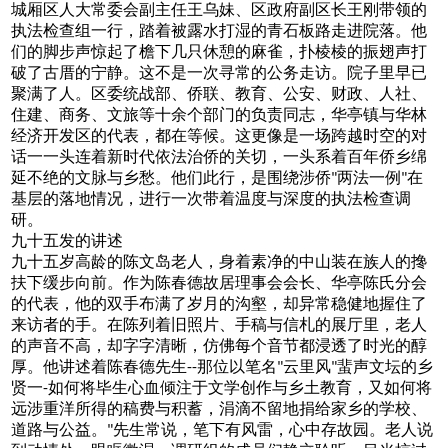
城厢区人大常委会副主任王乌妹、区政府副区长王刚带领的
执法检查组一行，踏着被露水打湿的青石板路走进院落。他
们的脚步声惊起了檐下几只休憩的麻雀，扑棱棱的振翅声打
破了古厝的宁静。这不是一次寻常的公务走访。院子里早已
聚满了人。区委统战部、侨联、教育、公安、财政、人社、
住建、商务、文旅等十余个部门的负责同志，华亭镇与华林
经济开发区的代表，都在等候。这更像是一场跨越时空的对
话一一头连着新时代依法治侨的关切，一头系着百年侨乡绵
延不绝的文脉与乡愁。他们此行，是围绕涉侨
两法一例
在
"
"
基层的落地情况，进行一次带着温度与深度的执法检查调
研。
九十五发的讲述
九十五岁高龄的陈文岛老人，身着素净的中山装在族人的搀
扶下缓步向前。作为陈春德故居理事会会长、华亭陈氏分会
的代表，他的双手布满了岁月的沟壑，却异常稳健地握住了
来访者的手。在陈列着旧照片、手稿与信札的展厅里，老人
的声音不高，却字字清晰，仿佛每个音节都浸透了时光的醇
厚。他讲述着陈春德先生
那位以笔名
云里风
蜚声文坛的乡
--
"
"
贤一
如何将毕生心血倾注于文学创作与乡土教育，又如何将
-
远涉重洋所得的稿费与积蓄，涓滴不留地捐给家乡的学校、
道路与公益。
先生常说，笔下有风雷，心中存故园。老人说
"