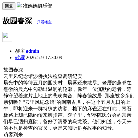
准妈妈俱乐部
回复
故园春深
只看楼主
楼主
admin
收藏
2026-5-9 17:30:09
故园春深
云里风纪念馆涉侨执法检查调研纪实
晨光中的等待五月的园头村，晨雾还未散尽。老厝的燕脊在
熹微的晨光中勾勒出温润的轮廓，像年
一位沉默的老者，静
静守望着这片土地上的悲欢离合。陈春德故居
那座被乡亲们
--
亲切唤作
云里风纪念馆
的闽南古厝，在这个五月九日的上
"
"
午，即将迎来一群特殊的访客。檐下的麻雀还在打盹，青石
板路上却已隐约传来脚步声。院子里，华亭陈氏分会的宗亲
们早已洒扫庭除，备好了清香的乌龙茶。他们知道，今天来
的不只是检查的官员，更是来倾听侨乡故事的知音。
访客到来